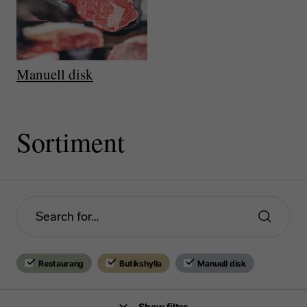
Manuell disk
Sortiment
Restaurang
Butikshylla
Manuell disk
Show filter