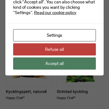
click "Accept all". You can also choose what
kind of cookies you want by clicking
"Settings".
Read our cookie policy
Salladskyckling
Kycklingfilé grillad 100-
130g
Happy Chef®
Happy Chef®
Settings
Refuse all
Accept all
Kycklingspett, naturell
Strimlad kyckling
Happy Chef®
Happy Chef®