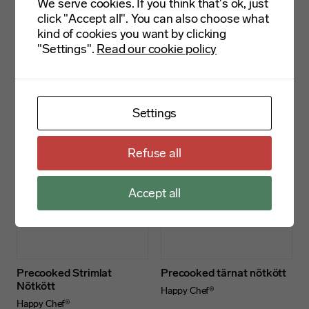
We serve cookies. If you think that's ok, just
click "Accept all". You can also choose what
kind of cookies you want by clicking
"Settings".
Read our cookie policy
Chorizo kryddad med rökt
Precooked Nötfärs
paprika
Happy Chef®
Köttkultur
Settings
Refuse all
Accept all
Precooked Strimlat
Precooked tärnat nötkött
Nötkött
Happy Chef®
Happy Chef®