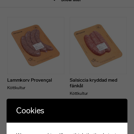
Lammkorv Provençal
Salsiccia kryddad med
fänkål
Köttkultur
Köttkultur
Cookies