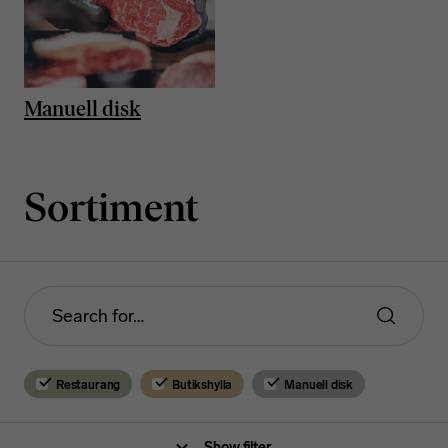
Manuell disk
Sortiment
Restaurang
Butikshylla
Manuell disk
Show filter