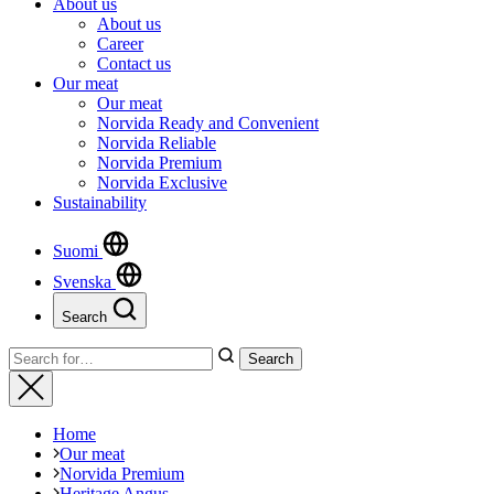
About us
About us
Career
Contact us
Our meat
Our meat
Norvida Ready and Convenient
Norvida Reliable
Norvida Premium
Norvida Exclusive
Sustainability
Suomi
Svenska
Search
Close
Search
Search
for:
Close
Home
Our meat
Norvida Premium
Heritage Angus