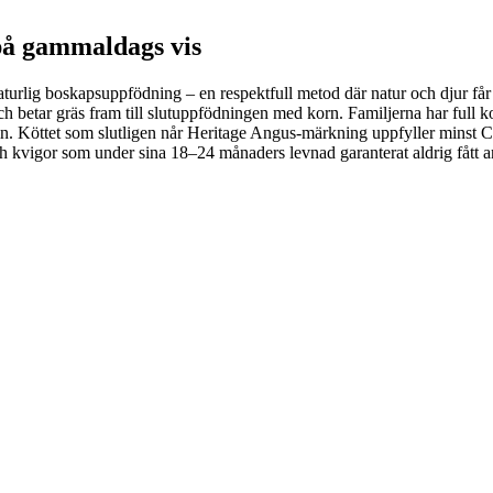
på gammaldags vis
aturlig boskapsuppfödning – en respektfull metod där natur och djur får
 och betar gräs fram till slutuppfödningen med korn. Familjerna har full 
n. Köttet som slutligen når Heritage Angus-märkning uppfyller minst C
h kvigor som under sina 18–24 månaders levnad garanterat aldrig fått an