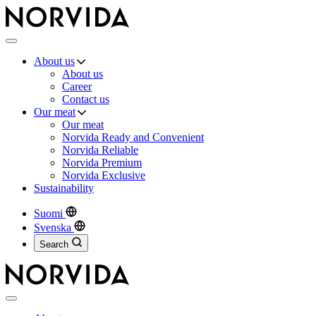
Norvida
Menu
About us
About us
Career
Contact us
Our meat
Our meat
Norvida Ready and Convenient
Norvida Reliable
Norvida Premium
Norvida Exclusive
Sustainability
Suomi
Svenska
Search
Close
menu