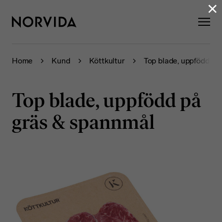
×
Home
Kund
Köttkultur
Top blade, uppfödd på
Top blade, uppfödd på
gräs & spannmål