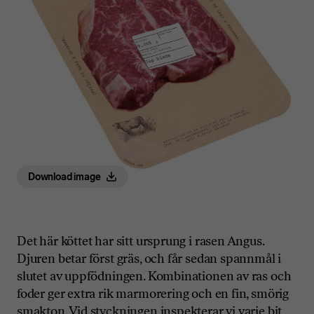
Download image
Det här köttet har sitt ursprung i rasen Angus.
Djuren betar först gräs, och får sedan spannmål i
slutet av uppfödningen. Kombinationen av ras och
foder ger extra rik marmorering och en fin, smörig
smakton. Vid styckningen inspekterar vi varje bit,