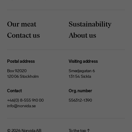
Our meat
Sustainability
Contact us
About us
Postal address
Visiting address
Box 92020
Smedjegatan 6
120 06 Stockholm
131 54 Sickla
Contact
Org. number
+46(0) 8-555 910 00
556312-1390
info@norvida.se
© 2026
Norvida AB
To the top ↑