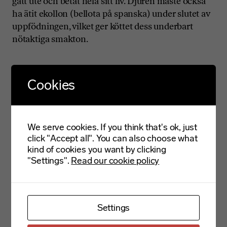
gått ute och betat hela sitt liv. Djuren måste också
ha ätit ekollon (bellota på spanska) under slutet av
uppfödningen, vilket ger köttet dess underbart
nötaktiga smakton.
Cookies
PRODUCTFACT
Ingredient
100% Fläskkött
We serve cookies. If you think that's ok, just
click "Accept all". You can also choose what
Storage
kind of cookies you want by clicking
Max 4 grader
"Settings".
Read our cookie policy
Category
Fläsk
Settings
Trademark
Köttkultur