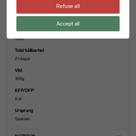
Refuse all
Allergens
—
Accept all
Artikelng
5126
Total hållbarhet
21 dagar
Vikt
300g
KFP/DFP
6 st
Ursprung
Spanien