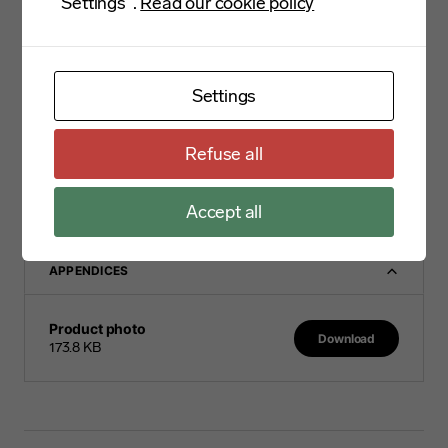
också ha ätit ekollon (bellota på spanska) under slutet av
"Settings".
Read our cookie policy
uppfödningen, vilket ger köttet dess underbart nötaktiga
smakton.
Settings
PRODUCTFACT
Refuse all
NUTRITION
Accept all
COOKING
APPENDICES
Product photo
Download
173.8 KB