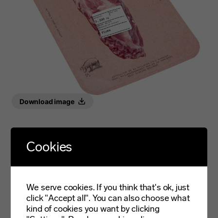
Download image
Cookies
En pluma sitter längst fram ovanpå på grisens kotlettrad.
Pluman motsvarar kanten på en nötentrecôte – en av de
allra mest uppskattade styckdetaljerna. Kanske inte så
konstigt att pluman också brukar bli väldigt omtyckt.
We serve cookies. If you think that's ok, just
Köttkulturs pluma är Bellota-klassad, vilket innebär att
click "Accept all". You can also choose what
grisarna har gått ute och betat hela sitt liv. Djuren måste
kind of cookies you want by clicking